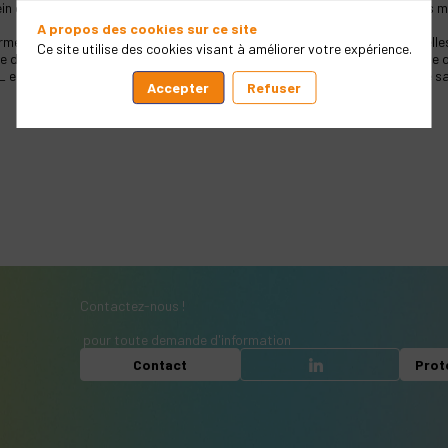
 de FIDUCIAL lui ont permis d’acquérir une expertise complète dans les mét
A propos des cookies sur ce site
ermettant d’offrir des solutions informatiques par branches professionnelles,
Ce site utilise des cookies visant à améliorer votre expérience.
 de la sécurité des personnes, des données et des biens et un catalogue 
t proche de ses 325.000 clients. Grâce à ce réseau de proximité, elle sait 
Accepter
Refuser
Contactez-nous !
​ pour toute demande d'information
Contact
Prot